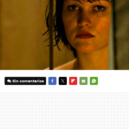
Sin comentarios
FACEBOOK
TWITTER
FLIPBOARD
E-
WHATSAPP
MAIL