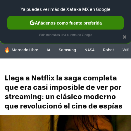
Ya puedes ver más de Xataka MX en Google
SELECCIÓN
GAMING
HOME
AUTO
TERRITORIO SAM
Añádenos como fuente preferida
Solo necesitas una cuenta de Google
×
HOY SE HABLA DE
Mercado Libre
IA
Samsung
NASA
Robot
Wifi
Llega a Netflix la saga completa
que era casi imposible de ver por
streaming: un clásico moderno
que revolucionó el cine de espías