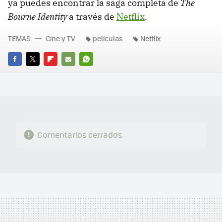
ya puedes encontrar la saga completa de
The
Bourne Identity
a través de
Netflix
.
TEMAS
Cine y TV
películas
Netflix
FACEBOOK
TWITTER
FLIPBOARD
E-
WHATSAPP
MAIL
Comentarios cerrados