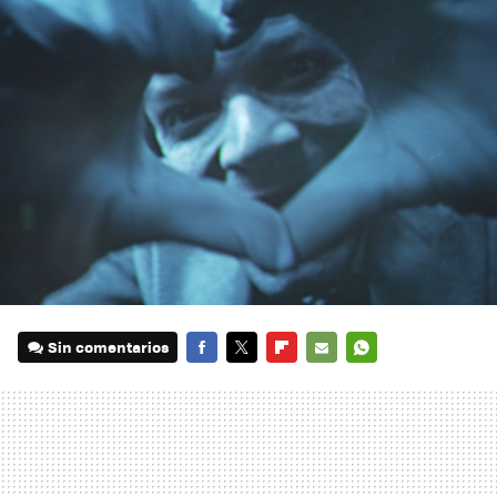
Sin comentarios
FACEBOOK
TWITTER
FLIPBOARD
E-
WHATSAPP
MAIL