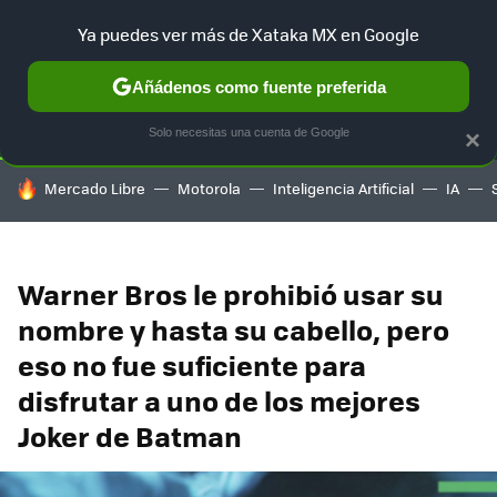
Ya puedes ver más de Xataka MX en Google
SELECCIÓN
GAMING
HOME
AUTO
TERRITORIO SAM
Añádenos como fuente preferida
Solo necesitas una cuenta de Google
×
HOY SE HABLA DE
Mercado Libre
Motorola
Inteligencia Artificial
IA
Warner Bros le prohibió usar su
nombre y hasta su cabello, pero
eso no fue suficiente para
disfrutar a uno de los mejores
Joker de Batman