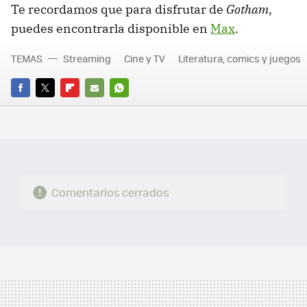
Te recordamos que para disfrutar de
Gotham
,
puedes encontrarla disponible en
Max
.
TEMAS
Streaming
Cine y TV
Literatura, comics y juegos
FACEBOOK
TWITTER
FLIPBOARD
E-
WHATSAPP
MAIL
Comentarios cerrados