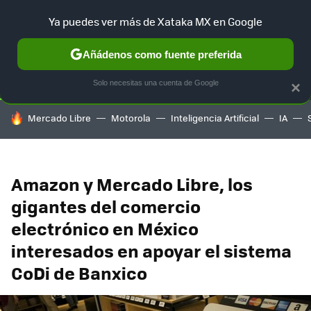
Ya puedes ver más de Xataka MX en Google
SELECCIÓN
GAMING
HOME
AUTO
TERRITORIO SAM
Añádenos como fuente preferida
Solo necesitas una cuenta de Google
×
HOY SE HABLA DE
Mercado Libre
Motorola
Inteligencia Artificial
IA
Amazon y Mercado Libre, los
gigantes del comercio
electrónico en México
interesados en apoyar el sistema
CoDi de Banxico