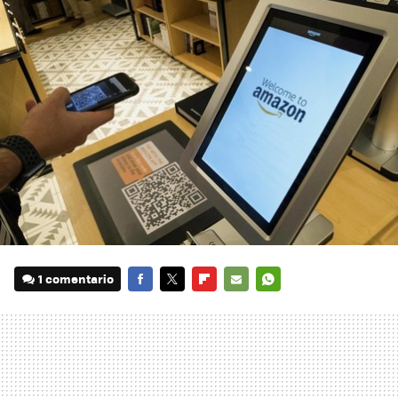
1 comentario
FACEBOOK
TWITTER
FLIPBOARD
E-
WHATSAPP
MAIL