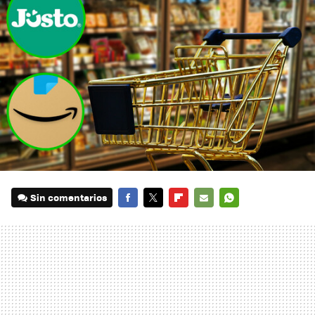
Sin comentarios
FACEBOOK
TWITTER
FLIPBOARD
E-
WHATSAPP
MAIL