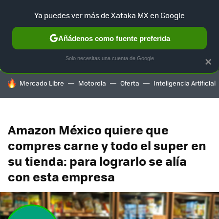
Ya puedes ver más de Xataka MX en Google
SELECCIÓN
GAMING
HOME
AUTO
TERRITORIO SAM
Añádenos como fuente preferida
Solo necesitas una cuenta de Google
×
HOY SE HABLA DE
Mercado Libre
Motorola
Oferta
Inteligencia Artificial
Amazon México quiere que
compres carne y todo el super en
su tienda: para lograrlo se alía
con esta empresa