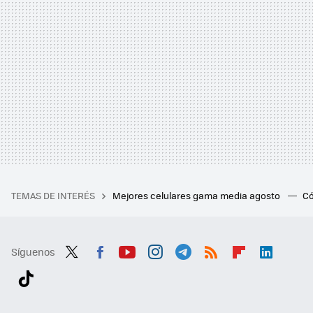
TEMAS DE INTERÉS
Mejores celulares gama media agosto
Có
Síguenos
Twit
Fac
You
Inst
Tele
RSS
Flip
Link
ter
ebo
tub
agr
gra
boa
edI
Tikt