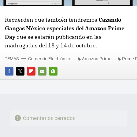
Recuerden que también tendremos
Cazando
Gangas México especiales del Amazon Prime
Day
que se estarán publicando en las
madrugadas del 13 y 14 de octubre.
TEMAS
Comercio Electrónico
Amazon Prime
Prime 
FACEBOOK
TWITTER
FLIPBOARD
E-
WHATSAPP
MAIL
Comentarios cerrados