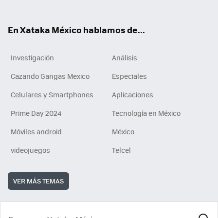
ok
e
am
m
rd
n
ok
En Xataka México hablamos de...
Investigación
Análisis
Cazando Gangas Mexico
Especiales
Celulares y Smartphones
Aplicaciones
Prime Day 2024
Tecnología en México
Móviles android
México
videojuegos
Telcel
VER MÁS TEMAS