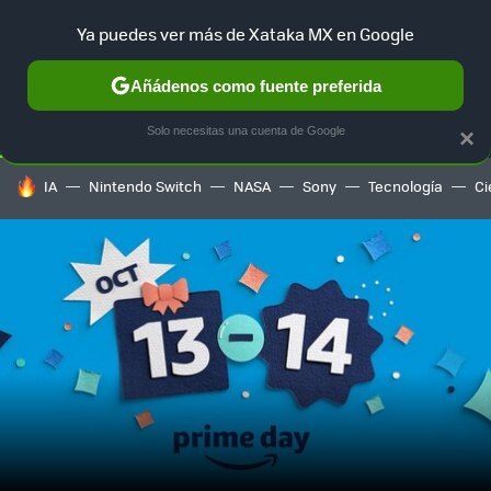
Ya puedes ver más de Xataka MX en Google
SELECCIÓN
GAMING
HOME
AUTO
TERRITORIO SAM
Añádenos como fuente preferida
Solo necesitas una cuenta de Google
×
HOY SE HABLA DE
IA
Nintendo Switch
NASA
Sony
Tecnología
Ci