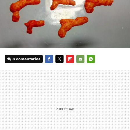
6 comentarios
FACEBOOK
TWITTER
FLIPBOARD
E-
WHATSAPP
MAIL