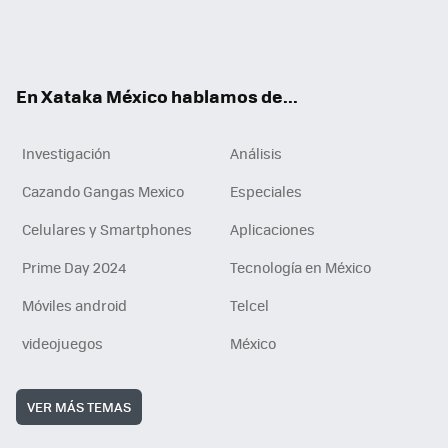
ter
ebo
tub
agr
gra
boa
edI
Tikt
ok
e
am
m
rd
n
ok
En Xataka México hablamos de...
Investigación
Análisis
Cazando Gangas Mexico
Especiales
Celulares y Smartphones
Aplicaciones
Prime Day 2024
Tecnología en México
Móviles android
Telcel
videojuegos
México
VER MÁS TEMAS