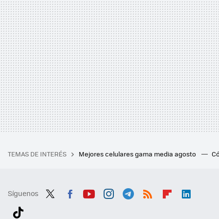
TEMAS DE INTERÉS
Mejores celulares gama media agosto
Có
Síguenos
Twit
Fac
You
Inst
Tele
RSS
Flip
Link