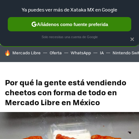
Ya puedes ver más de Xataka MX en Google
SELECCIÓN
GAMING
HOME
AUTO
TERRITORIO SAM
Añádenos como fuente preferida
Solo necesitas una cuenta de Google
×
HOY SE HABLA DE
Mercado Libre
Oferta
WhatsApp
IA
Nintendo Swi
Por qué la gente está vendiendo
cheetos con forma de todo en
Mercado Libre en México