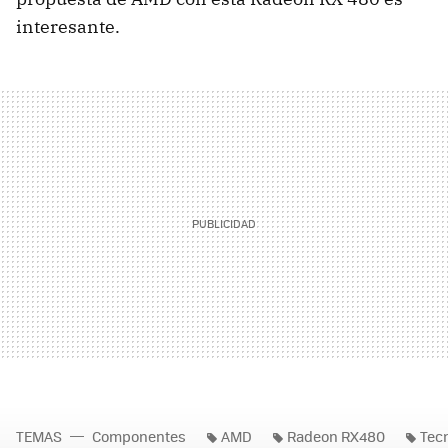
interesante.
TEMAS
Componentes
AMD
Radeon RX480
Tec