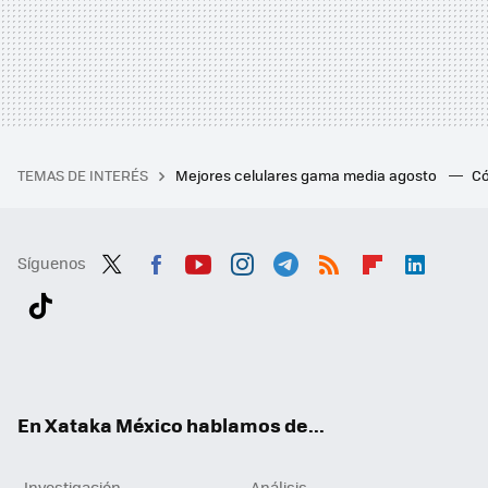
TEMAS DE INTERÉS
Mejores celulares gama media agosto
Có
Síguenos
Twit
Fac
You
Inst
Tele
RSS
Flip
Link
ter
ebo
tub
agr
gra
boa
edI
Tikt
ok
e
am
m
rd
n
ok
En Xataka México hablamos de...
Investigación
Análisis