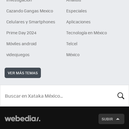
Cazando Gangas Mexico
Especiales
Celulares y Smartphones
Aplicaciones
Prime Day 2024
Tecnología en México
Móviles android
Telcel
videojuegos
México
VER MÁS TEMAS
BUSCA
SUBIR