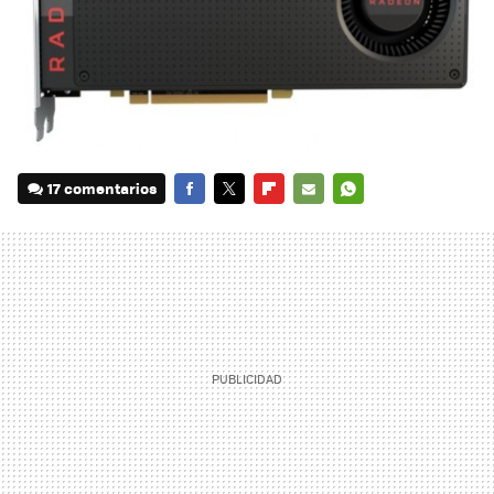
17 comentarios
FACEBOOK
TWITTER
FLIPBOARD
E-
WHATSAPP
MAIL