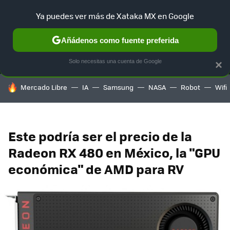
Ya puedes ver más de Xataka MX en Google
MENÚ
NUEVO
Añádenos como fuente preferida
SELECCIÓN
GAMING
HOME
AUTO
TERRITORIO SAM
Solo necesitas una cuenta de Google
×
HOY SE HABLA DE
Mercado Libre
IA
Samsung
NASA
Robot
Wifi
Este podría ser el precio de la
Radeon RX 480 en México, la "GPU
económica" de AMD para RV