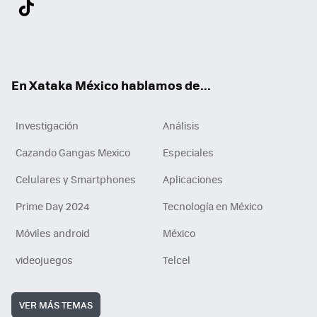
Twit
Fac
You
Inst
Tele
RSS
Flip
Link
ter
ebo
tub
agr
gra
boa
edI
Tikt
ok
e
am
m
rd
n
ok
En Xataka México hablamos de...
Investigación
Análisis
Cazando Gangas Mexico
Especiales
Celulares y Smartphones
Aplicaciones
Prime Day 2024
Tecnología en México
Móviles android
México
videojuegos
Telcel
VER MÁS TEMAS