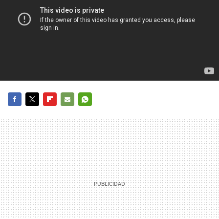
FACEBOOK
TWITTER
FLIPBOARD
E-
WHATSAPP
MAIL