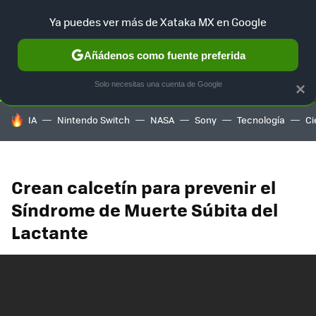
Ya puedes ver más de Xataka MX en Google
SELECCIÓN
GAMING
HOME
AUTO
TERRITORIO SAM
Añádenos como fuente preferida
Solo necesitas una cuenta de Google
×
HOY SE HABLA DE
IA
Nintendo Switch
NASA
Sony
Tecnología
Ci
Crean calcetín para prevenir el
Síndrome de Muerte Súbita del
Lactante