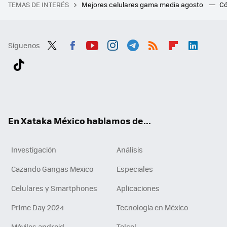
TEMAS DE INTERÉS
Mejores celulares gama media agosto
Có
Síguenos
Twit
Fac
You
Inst
Tele
RSS
Flip
Link
ter
ebo
tub
agr
gra
boa
edI
Tikt
ok
e
am
m
rd
n
ok
En Xataka México hablamos de...
Investigación
Análisis
Cazando Gangas Mexico
Especiales
Celulares y Smartphones
Aplicaciones
Prime Day 2024
Tecnología en México
Móviles android
Telcel