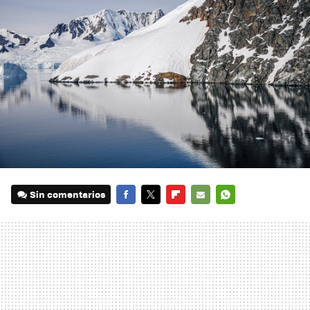
Sin comentarios
FACEBOOK
TWITTER
FLIPBOARD
E-
WHATSAPP
MAIL