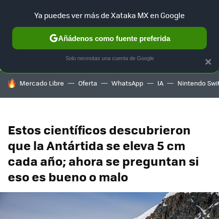
Ya puedes ver más de Xataka MX en Google
SELECCIÓN
GAMING
HOME
AUTO
TERRITORIO SAM
Añádenos como fuente preferida
Solo necesitas una cuenta de Google
×
HOY SE HABLA DE
Mercado Libre
Oferta
WhatsApp
IA
Nintendo Swi
Estos científicos descubrieron
que la Antártida se eleva 5 cm
cada año; ahora se preguntan si
eso es bueno o malo