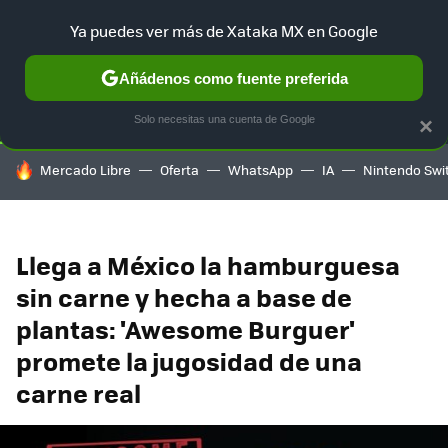
Ya puedes ver más de Xataka MX en Google
SELECCIÓN
GAMING
HOME
AUTO
TERRITORIO SAM
Añádenos como fuente preferida
Solo necesitas una cuenta de Google
×
HOY SE HABLA DE
Mercado Libre
Oferta
WhatsApp
IA
Nintendo Swi
Llega a México la hamburguesa
sin carne y hecha a base de
plantas: 'Awesome Burguer'
promete la jugosidad de una
carne real