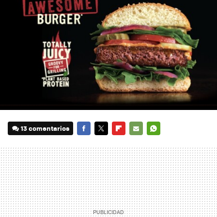
13 comentarios
FACEBOOK
TWITTER
FLIPBOARD
E-
WHATSAPP
MAIL