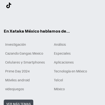
Twit
Fac
You
Inst
Tele
RSS
Flip
Link
ter
ebo
tub
agr
gra
boa
edI
Tikt
ok
e
am
m
rd
n
ok
En Xataka México hablamos de...
Investigación
Análisis
Cazando Gangas Mexico
Especiales
Celulares y Smartphones
Aplicaciones
Prime Day 2024
Tecnología en México
Móviles android
Telcel
videojuegos
México
VER MÁS TEMAS