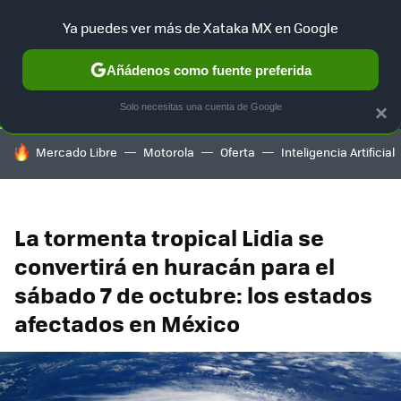
Ya puedes ver más de Xataka MX en Google
SELECCIÓN
GAMING
HOME
AUTO
TERRITORIO SAM
Añádenos como fuente preferida
Solo necesitas una cuenta de Google
×
HOY SE HABLA DE
Mercado Libre
Motorola
Oferta
Inteligencia Artificial
La tormenta tropical Lidia se
convertirá en huracán para el
sábado 7 de octubre: los estados
afectados en México