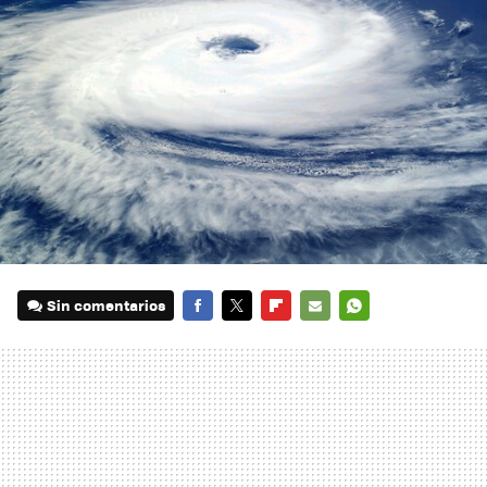
Sin comentarios
FACEBOOK
TWITTER
FLIPBOARD
E-
WHATSAPP
MAIL