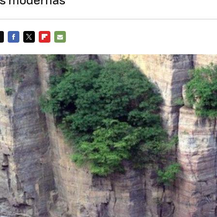
FACEBOOK
TWITTER
FLIPBOARD
E-
MAIL