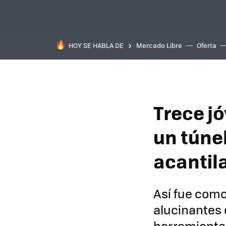
HOY SE HABLA DE
Mercado Libre
Oferta
Trece j
un túne
acantil
Así fue como
alucinantes 
herramient