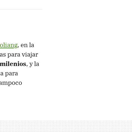
oliang
, en la
s para viajar
 milenios
, y la
ia para
 tampoco