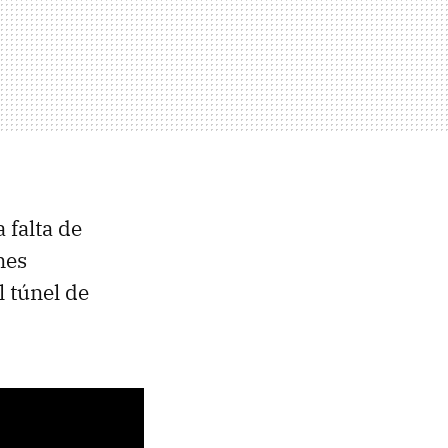
a falta de
nes
 túnel de