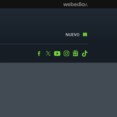
NUEVO
Facebook
Twitter
Youtube
Instagram
googlenews
Tiktok