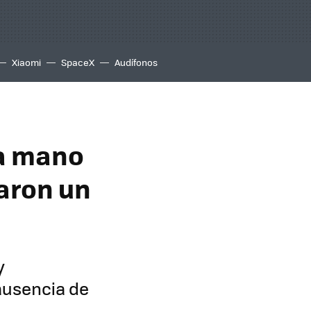
Xiaomi
SpaceX
Audífonos
 a mano
saron un
y
ausencia de