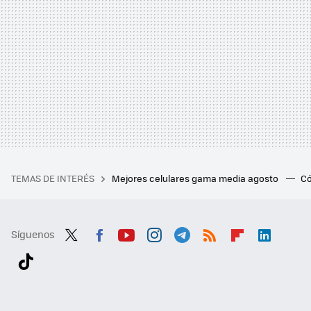
TEMAS DE INTERÉS
Mejores celulares gama media agosto
Có
Síguenos
Twit
Fac
You
Inst
Tele
RSS
Flip
Link
ter
ebo
tub
agr
gra
boa
edI
Tikt
ok
e
am
m
rd
n
ok