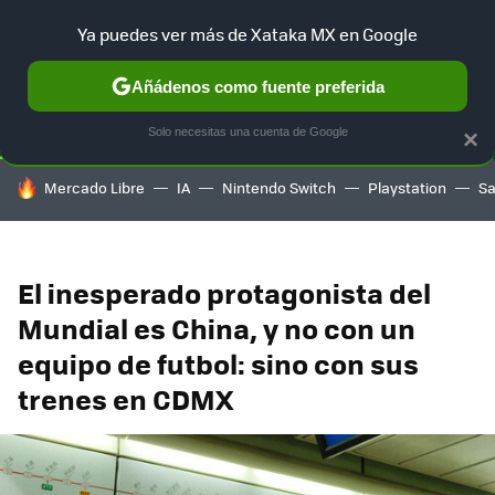
Ya puedes ver más de Xataka MX en Google
SELECCIÓN
GAMING
HOME
AUTO
TERRITORIO SAM
Añádenos como fuente preferida
Solo necesitas una cuenta de Google
×
HOY SE HABLA DE
Mercado Libre
IA
Nintendo Switch
Playstation
S
El inesperado protagonista del
Mundial es China, y no con un
equipo de futbol: sino con sus
trenes en CDMX