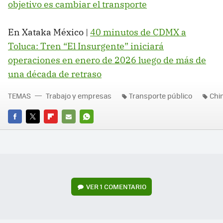
objetivo es cambiar el transporte
En Xataka México |
40 minutos de CDMX a
Toluca: Tren “El Insurgente” iniciará
operaciones en enero de 2026 luego de más de
una década de retraso
TEMAS
Trabajo y empresas
Transporte público
Chi
FACEBOOK
TWITTER
FLIPBOARD
E-
WHATSAPP
MAIL
VER
1 COMENTARIO