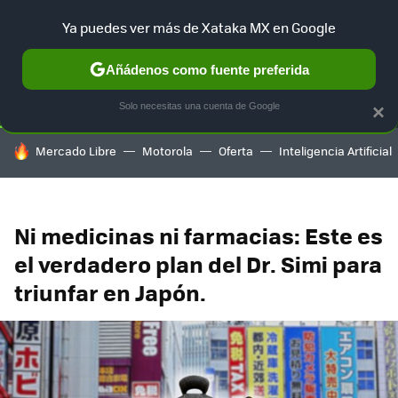
Ya puedes ver más de Xataka MX en Google
SELECCIÓN
GAMING
HOME
AUTO
TERRITORIO SAM
Añádenos como fuente preferida
Solo necesitas una cuenta de Google
×
HOY SE HABLA DE
Mercado Libre
Motorola
Oferta
Inteligencia Artificial
Ni medicinas ni farmacias: Este es
el verdadero plan del Dr. Simi para
triunfar en Japón.