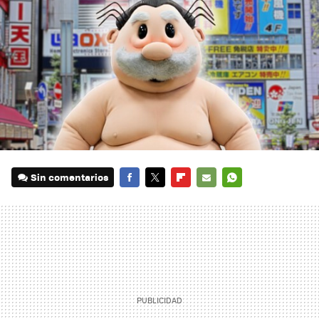
Sin comentarios
FACEBOOK
TWITTER
FLIPBOARD
E-
WHATSAPP
MAIL