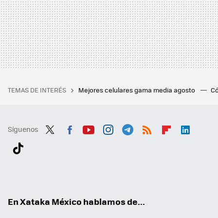
TEMAS DE INTERÉS
Mejores celulares gama media agosto
Có
Síguenos
Twit
Fac
You
Inst
Tele
RSS
Flip
Link
ter
ebo
tub
agr
gra
boa
edI
Tikt
ok
e
am
m
rd
n
ok
En Xataka México hablamos de...