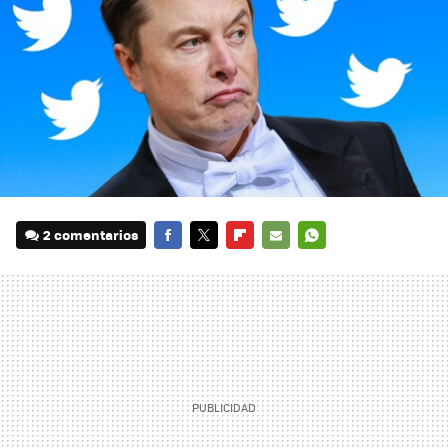
2 comentarios
FACEBOOK
TWITTER
FLIPBOARD
E-
WHATSAPP
MAIL