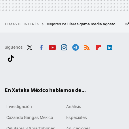
TEMAS DE INTERÉS
Mejores celulares gama media agosto
Có
Síguenos
Twit
Fac
You
Inst
Tele
RSS
Flip
Link
ter
ebo
tub
agr
gra
boa
edI
Tikt
ok
e
am
m
rd
n
ok
En Xataka México hablamos de...
Investigación
Análisis
Cazando Gangas Mexico
Especiales
Celulares y Smartphones
Aplicaciones