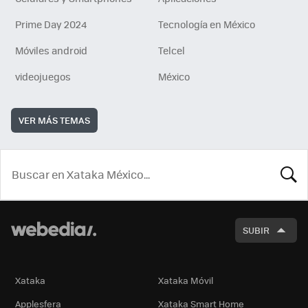
Prime Day 2024
Tecnología en México
Móviles android
Telcel
videojuegos
México
VER MÁS TEMAS
BUSCA
SUBIR
Xataka
Xataka Móvil
Applesfera
Xataka Smart Home