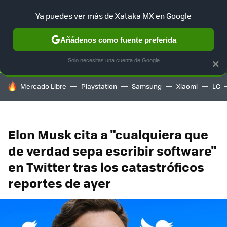
Ya puedes ver más de Xataka MX en Google
SELECCIÓN
GAMING
HOME
AUTO
TERRITORIO SAM
Añádenos como fuente preferida
Solo necesitas una cuenta de Google
×
HOY SE HABLA DE
Mercado Libre
Playstation
Samsung
Xiaomi
LG
Elon Musk cita a "cualquiera que
de verdad sepa escribir software"
en Twitter tras los catastróficos
reportes de ayer