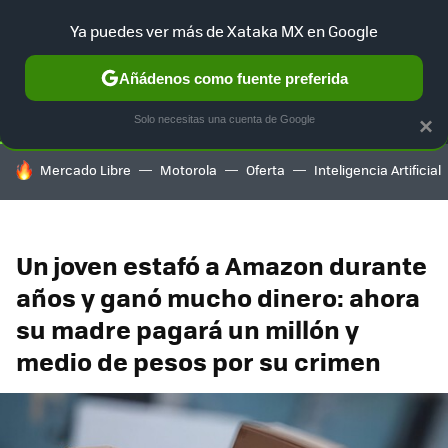
Ya puedes ver más de Xataka MX en Google
SELECCIÓN
GAMING
HOME
AUTO
TERRITORIO SAM
Añádenos como fuente preferida
Solo necesitas una cuenta de Google
×
HOY SE HABLA DE
Mercado Libre
Motorola
Oferta
Inteligencia Artificial
Un joven estafó a Amazon durante
años y ganó mucho dinero: ahora
su madre pagará un millón y
medio de pesos por su crimen