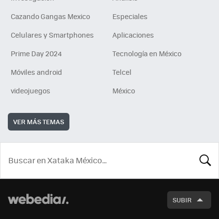
Cazando Gangas Mexico
Especiales
Celulares y Smartphones
Aplicaciones
Prime Day 2024
Tecnología en México
Móviles android
Telcel
videojuegos
México
VER MÁS TEMAS
BUSCA
SUBIR