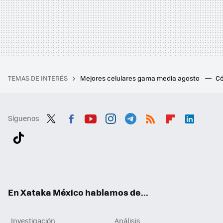
TEMAS DE INTERÉS
Mejores celulares gama media agosto
Có
Síguenos
Twit
Fac
You
Inst
Tele
RSS
Flip
Link
ter
ebo
tub
agr
gra
boa
edI
Tikt
ok
e
am
m
rd
n
ok
En Xataka México hablamos de...
Investigación
Análisis