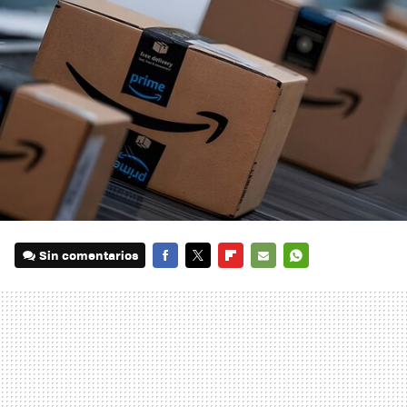
Sin comentarios
FACEBOOK
TWITTER
FLIPBOARD
E-
WHATSAPP
MAIL