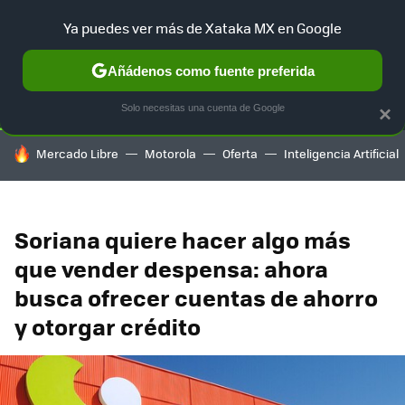
Ya puedes ver más de Xataka MX en Google
SELECCIÓN
GAMING
HOME
AUTO
TERRITORIO SAM
Añádenos como fuente preferida
Solo necesitas una cuenta de Google
×
HOY SE HABLA DE
Mercado Libre
Motorola
Oferta
Inteligencia Artificial
Soriana quiere hacer algo más
que vender despensa: ahora
busca ofrecer cuentas de ahorro
y otorgar crédito