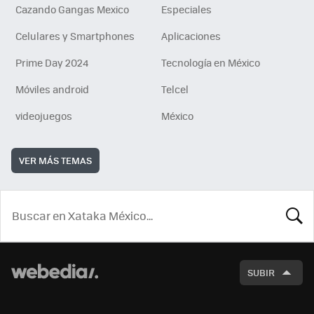
Cazando Gangas Mexico
Especiales
Celulares y Smartphones
Aplicaciones
Prime Day 2024
Tecnología en México
Móviles android
Telcel
videojuegos
México
VER MÁS TEMAS
BUSCA
SUBIR