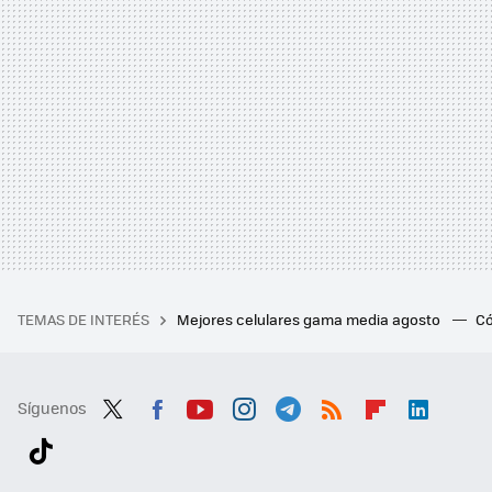
TEMAS DE INTERÉS
Mejores celulares gama media agosto
Có
Síguenos
Twit
Fac
You
Inst
Tele
RSS
Flip
Link
ter
ebo
tub
agr
gra
boa
edI
Tikt