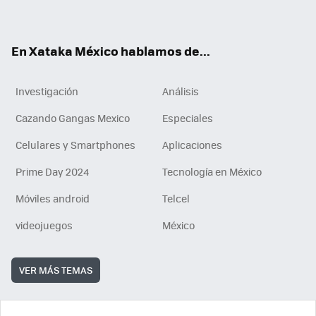
ok
e
am
m
rd
n
ok
En Xataka México hablamos de...
Investigación
Análisis
Cazando Gangas Mexico
Especiales
Celulares y Smartphones
Aplicaciones
Prime Day 2024
Tecnología en México
Móviles android
Telcel
videojuegos
México
VER MÁS TEMAS