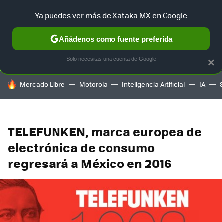
Ya puedes ver más de Xataka MX en Google
SELECCIÓN
GAMING
HOME
AUTO
TERRITORIO SAM
Añádenos como fuente preferida
Solo necesitas una cuenta de Google
×
HOY SE HABLA DE
Mercado Libre
Motorola
Inteligencia Artificial
IA
TELEFUNKEN, marca europea de
electrónica de consumo
regresará a México en 2016