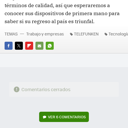
términos de calidad, así que esperaremos a
conocer sus dispositivos de primera mano para
saber si su regreso al país es triunfal.
TEMAS
Trabajo y empresas
TELEFUNKEN
Tecnologí
FACEBOOK
TWITTER
FLIPBOARD
E-
WHATSAPP
MAIL
Comentarios cerrados
VER
6 COMENTARIOS