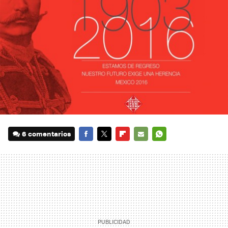
6 comentarios
FACEBOOK
TWITTER
FLIPBOARD
E-
WHATSAPP
MAIL