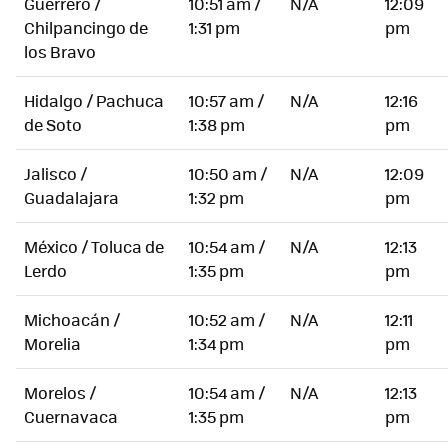
Guerrero /
10:51 am /
N/A
12:09
Chilpancingo de
1:31 pm
pm
los Bravo
Hidalgo / Pachuca
10:57 am /
N/A
12:16
de Soto
1:38 pm
pm
Jalisco /
10:50 am /
N/A
12:09
Guadalajara
1:32 pm
pm
México / Toluca de
10:54 am /
N/A
12:13
Lerdo
1:35 pm
pm
Michoacán /
10:52 am /
N/A
12:11
Morelia
1:34 pm
pm
Morelos /
10:54 am /
N/A
12:13
Cuernavaca
1:35 pm
pm