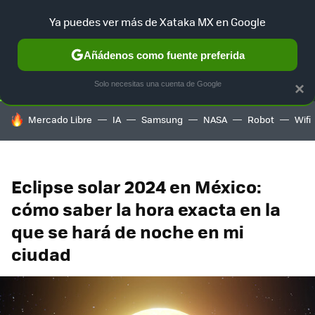
Ya puedes ver más de Xataka MX en Google
SELECCIÓN
GAMING
HOME
AUTO
TERRITORIO SAM
Añádenos como fuente preferida
Solo necesitas una cuenta de Google
×
HOY SE HABLA DE
Mercado Libre
IA
Samsung
NASA
Robot
Wifi
Eclipse solar 2024 en México:
cómo saber la hora exacta en la
que se hará de noche en mi
ciudad