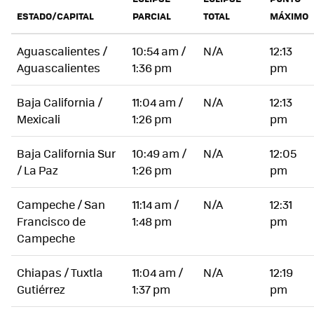
ESTADO/CAPITAL
PARCIAL
TOTAL
MÁXIMO
Aguascalientes /
10:54 am /
N/A
12:13
Aguascalientes
1:36 pm
pm
Baja California /
11:04 am /
N/A
12:13
Mexicali
1:26 pm
pm
Baja California Sur
10:49 am /
N/A
12:05
/ La Paz
1:26 pm
pm
Campeche / San
11:14 am /
N/A
12:31
Francisco de
1:48 pm
pm
Campeche
Chiapas / Tuxtla
11:04 am /
N/A
12:19
Gutiérrez
1:37 pm
pm