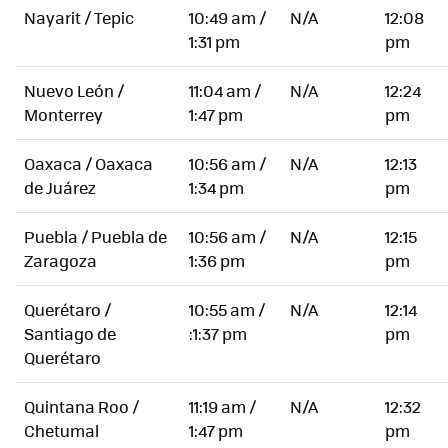
Nayarit / Tepic
10:49 am /
N/A
12:08
1:31 pm
pm
Nuevo León /
11:04 am /
N/A
12:24
Monterrey
1:47 pm
pm
Oaxaca / Oaxaca
10:56 am /
N/A
12:13
de Juárez
1:34 pm
pm
Puebla / Puebla de
10:56 am /
N/A
12:15
Zaragoza
1:36 pm
pm
Querétaro /
10:55 am /
N/A
12:14
Santiago de
:1:37 pm
pm
Querétaro
Quintana Roo /
11:19 am /
N/A
12:32
Chetumal
1:47 pm
pm