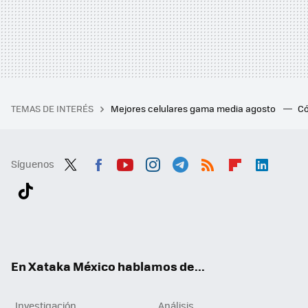
TEMAS DE INTERÉS
Mejores celulares gama media agosto
Có
Síguenos
Twit
Fac
You
Inst
Tele
RSS
Flip
Link
ter
ebo
tub
agr
gra
boa
edI
Tikt
ok
e
am
m
rd
n
ok
En Xataka México hablamos de...
Investigación
Análisis