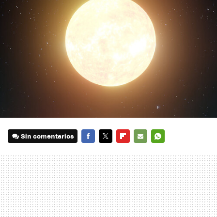
Sin comentarios
FACEBOOK
TWITTER
FLIPBOARD
E-
WHATSAPP
MAIL