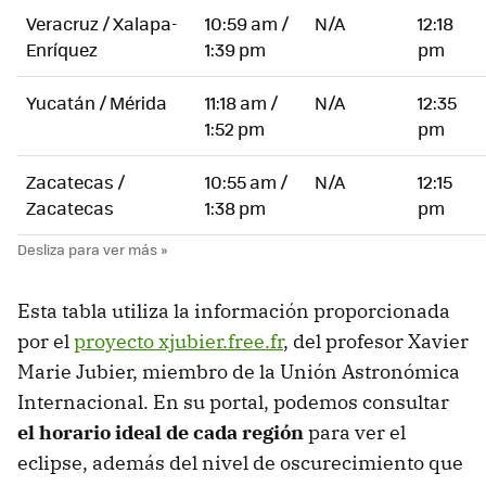
Veracruz / Xalapa-
10:59 am /
N/A
12:18
Enríquez
1:39 pm
pm
Yucatán / Mérida
11:18 am /
N/A
12:35
1:52 pm
pm
Zacatecas /
10:55 am /
N/A
12:15
Zacatecas
1:38 pm
pm
Esta tabla utiliza la información proporcionada
por el
proyecto xjubier.free.fr
, del profesor Xavier
Marie Jubier, miembro de la Unión Astronómica
Internacional. En su portal, podemos consultar
el horario ideal de cada región
para ver el
eclipse, además del nivel de oscurecimiento que