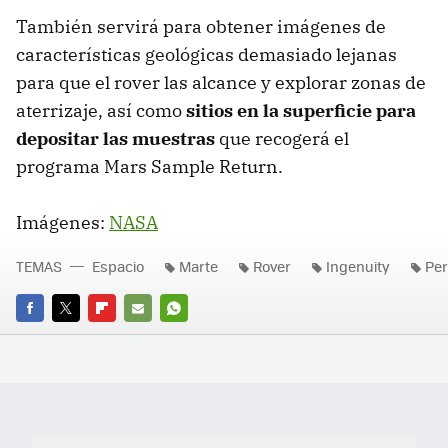
También servirá para obtener imágenes de
características geológicas demasiado lejanas
para que el rover las alcance y explorar zonas de
aterrizaje, así como
sitios en la superficie para
depositar las muestras
que recogerá el
programa Mars Sample Return.
Imágenes:
NASA
TEMAS
Espacio
Marte
Rover
Ingenuity
Pe
FACEBOOK
TWITTER
FLIPBOARD
E-
WHATSAPP
MAIL