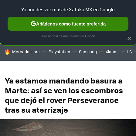
Ya puedes ver más de Xataka MX en Google
SELECCIÓN
GAMING
HOME
AUTO
TERRITORIO SAM
Añádenos como fuente preferida
Solo necesitas una cuenta de Google
×
HOY SE HABLA DE
Mercado Libre
Playstation
Samsung
Xiaomi
LG
Ya estamos mandando basura a
Marte: así se ven los escombros
que dejó el rover Perseverance
tras su aterrizaje