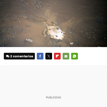
2 comentarios
FACEBOOK
TWITTER
FLIPBOARD
E-
WHATSAPP
MAIL