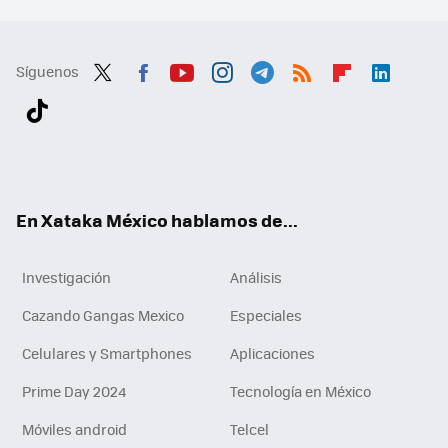
Síguenos
Twit
Fac
You
Inst
Tele
RSS
Flip
Link
ter
ebo
tub
agr
gra
boa
edI
Tikt
ok
e
am
m
rd
n
ok
En Xataka México hablamos de...
Investigación
Análisis
Cazando Gangas Mexico
Especiales
Celulares y Smartphones
Aplicaciones
Prime Day 2024
Tecnología en México
Móviles android
Telcel