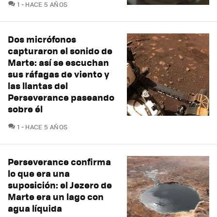
COMENTARIOS
1
HACE 5 AÑOS
Dos micrófonos
capturaron el sonido de
Marte: así se escuchan
sus ráfagas de viento y
las llantas del
Perseverance paseando
sobre él
COMENTARIOS
1
HACE 5 AÑOS
Perseverance confirma
lo que era una
suposición: el Jezero de
Marte era un lago con
agua líquida