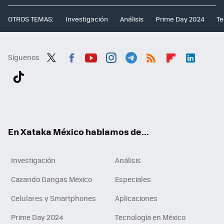
OTROS TEMAS:
Investigación
Análisis
Prime Day 2024
Te
Síguenos
Twit
Fac
You
Inst
Tele
RSS
Flip
Link
ter
ebo
tub
agr
gra
boa
edI
Tikt
ok
e
am
m
rd
n
ok
En Xataka México hablamos de...
Investigación
Análisis
Cazando Gangas Mexico
Especiales
Celulares y Smartphones
Aplicaciones
Prime Day 2024
Tecnología en México