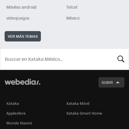
Móviles android
Telcel
videojuegos
México
VER MÁS TEMAS
BUSCA
SUBIR
Xataka
Xataka Móvil
Applesfera
Xataka Smart Home
Mundo Xiaomi