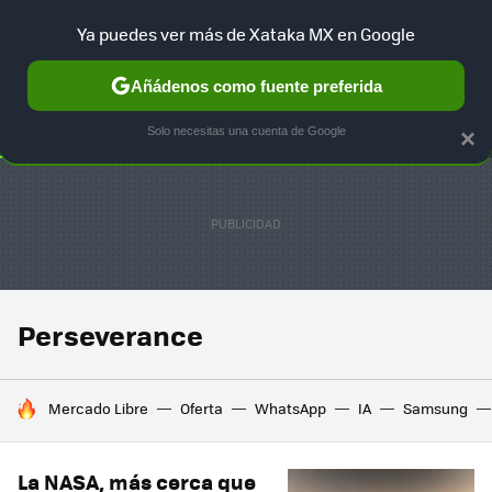
Ya puedes ver más de Xataka MX en Google
SELECCIÓN
GAMING
HOME
AUTO
TERRITORIO SAM
Añádenos como fuente preferida
Solo necesitas una cuenta de Google
×
Perseverance
HOY SE HABLA DE
Mercado Libre
Oferta
WhatsApp
IA
Samsung
La NASA, más cerca que