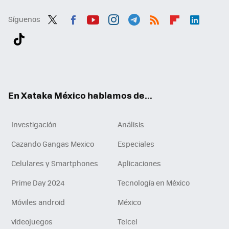
Síguenos
Twit
Fac
You
Inst
Tele
RSS
Flip
Link
ter
ebo
tub
agr
gra
boa
edI
Tikt
ok
e
am
m
rd
n
ok
En Xataka México hablamos de...
Investigación
Análisis
Cazando Gangas Mexico
Especiales
Celulares y Smartphones
Aplicaciones
Prime Day 2024
Tecnología en México
Móviles android
México
videojuegos
Telcel