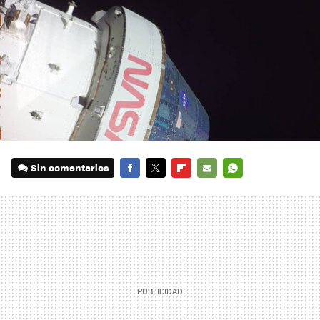
Sin comentarios
FACEBOOK
TWITTER
FLIPBOARD
E-
WHATSAPP
MAIL