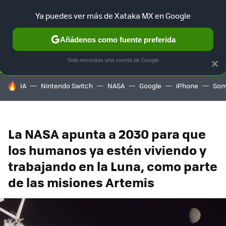
Ya puedes ver más de Xataka MX en Google
SELECCIÓN
GAMING
HOME
AUTO
TERRITORIO SAM
Añádenos como fuente preferida
Solo necesitas una cuenta de Google
×
HOY SE HABLA DE
IA
Nintendo Switch
NASA
Google
iPhone
Son
La NASA apunta a 2030 para que
los humanos ya estén viviendo y
trabajando en la Luna, como parte
de las misiones Artemis