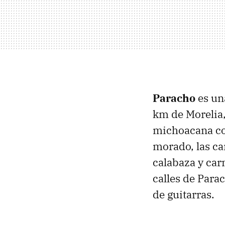
Paracho
es un
km de Morelia,
michoacana co
morado, las car
calabaza y carn
calles de Para
de guitarras.