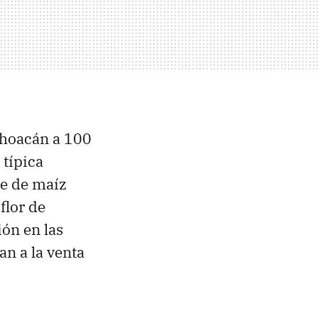
choacán a 100
 típica
le de maíz
flor de
ión en las
an a la venta