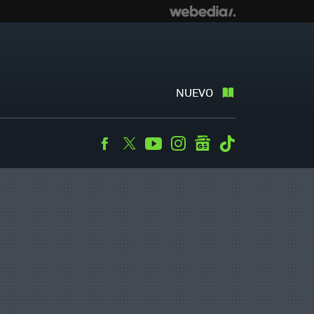
NUEVO
Facebook
Twitter
Youtube
Instagram
googlenews
Tiktok