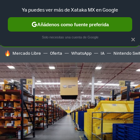
Ya puedes ver más de Xataka MX en Google
MENÚ
NUEVO
Añádenos como fuente preferida
SELECCIÓN
GAMING
HOME
AUTO
TERRITORIO SAM
Solo necesitas una cuenta de Google
×
HOY SE HABLA DE
Mercado Libre
Oferta
WhatsApp
IA
Nintendo Swi