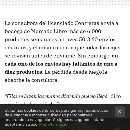
La consultora del licenciado Contreras envía a
bodega de Mercado Libre más de 6,000
productos semanales a través 50 O 60 envíos
distintos, y él mismo cuenta que todas las cajas
se revisan antes de enviarse. Sin embargo,
en
cada uno de los envíos hay faltantes de uno a
diez productos
. La pérdida desde luego la
absorbe la consultora.
"Ellos se lavan las manos diciendo que no llegó
" dice
un airado licenciado Contreras.
Utilizamos cookies de terceros para generar estadísticas
de audiencia y mostrar publicidad personalizada
analizando tu navegación. Si sigues navegando estarás
aceptando su uso.
Más información