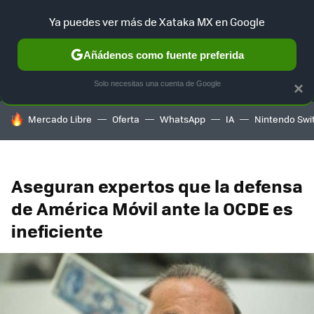
Ya puedes ver más de Xataka MX en Google
MENÚ
NUEVO
Añádenos como fuente preferida
SELECCIÓN
GAMING
HOME
AUTO
TERRITORIO SAM
Solo necesitas una cuenta de Google
×
HOY SE HABLA DE
Mercado Libre
Oferta
WhatsApp
IA
Nintendo Swi
Aseguran expertos que la defensa
de América Móvil ante la OCDE es
ineficiente