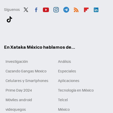
Síguenos
Twit
Fac
You
Inst
Tele
RSS
Flip
Link
ter
ebo
tub
agr
gra
boa
edI
Tikt
ok
e
am
m
rd
n
ok
En Xataka México hablamos de...
Investigación
Análisis
Cazando Gangas Mexico
Especiales
Celulares y Smartphones
Aplicaciones
Prime Day 2024
Tecnología en México
Móviles android
Telcel
videojuegos
México