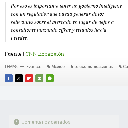
Por eso es importante tener un gobierno inteligente
con un regulador que pueda generar datos
relevantes sobre el mercado en lugar de dejar a
consultores lanzando cifras y estudios hacia
ustedes.
Fuente |
CNN
Expansión
TEMAS
Eventos
México
telecomunicaciones
Ca
FACEBOOK
TWITTER
FLIPBOARD
E-
WHATSAPP
MAIL
Comentarios cerrados