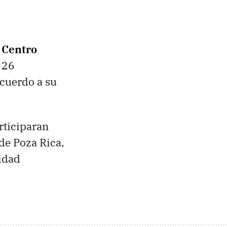
 Centro
 26
acuerdo a su
rticiparan
 de Poza Rica,
idad