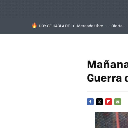
HOY SE HABLA DE
Mercado Libre
Oferta
Mañana 
Guerra 
FACEBOOK
TWITTER
FLIPBOARD
E-
MAIL