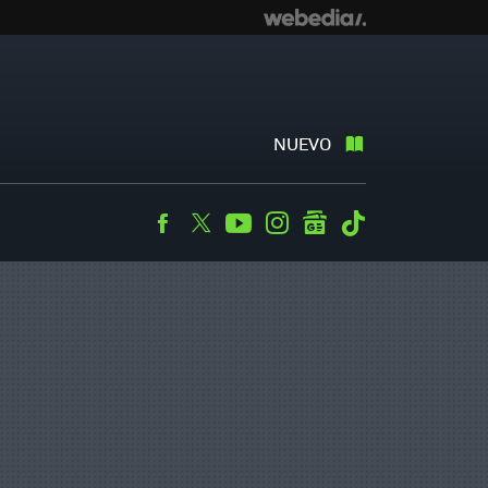
NUEVO
Facebook
Twitter
Youtube
Instagram
googlenews
Tiktok