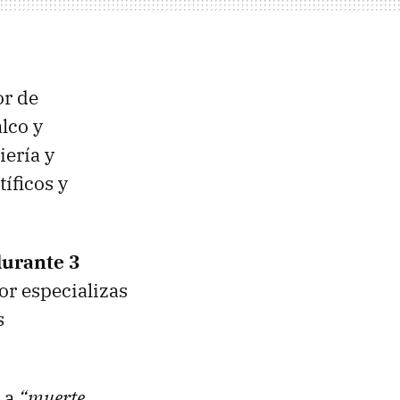
or de
lco y
iería y
tíficos y
urante 3
or especializas
s
s a
“muerte