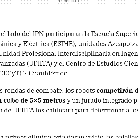
el lado del
IPN
participaran la Escuela Superi
ánica y Eléctrica (
ESIME
), unidades Azcapotza
Unidad Profesional Interdisciplinaria en Ingen
vanzadas (
UPIITA
) y el Centro de Estudios Cien
(CECyT) 7 Cuauhtémoc.
s rondas de combate, los robots
competirán d
n cubo de 5×5 metros
y un jurado integrado p
a de
UPIITA
los calificará para determinar a lo
a primer eliminatoria darán inicio las batalla