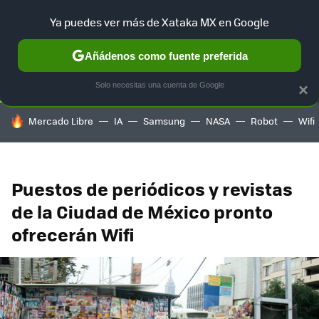
Ya puedes ver más de Xataka MX en Google
SELECCIÓN
GAMING
HOME
AUTO
TERRITORIO SAM
Añádenos como fuente preferida
Solo necesitas una cuenta de Google
×
HOY SE HABLA DE
Mercado Libre
IA
Samsung
NASA
Robot
Wifi
Puestos de periódicos y revistas
de la Ciudad de México pronto
ofrecerán Wifi