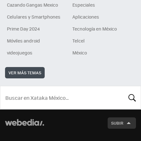
Cazando Gangas Mexico
Especiales
Celulares y Smartphones
Aplicaciones
Prime Day 2024
Tecnología en México
Móviles android
Telcel
videojuegos
México
VER MÁS TEMAS
BUSCA
SUBIR