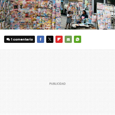
1 comentario
FACEBOOK
TWITTER
FLIPBOARD
E-
WHATSAPP
MAIL