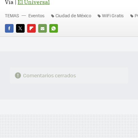
Vía |
El Universal
TEMAS
Eventos
Ciudad de México
WiFi Gratis
P
FACEBOOK
TWITTER
FLIPBOARD
E-
WHATSAPP
MAIL
Comentarios cerrados