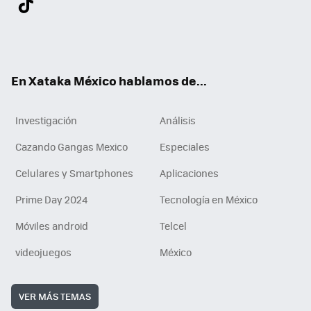
ter
ebo
tub
agr
gra
boa
edI
Tikt
ok
e
am
m
rd
n
ok
En Xataka México hablamos de...
Investigación
Análisis
Cazando Gangas Mexico
Especiales
Celulares y Smartphones
Aplicaciones
Prime Day 2024
Tecnología en México
Móviles android
Telcel
videojuegos
México
VER MÁS TEMAS