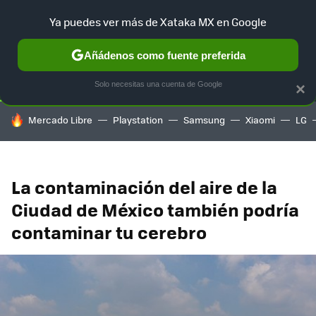
Ya puedes ver más de Xataka MX en Google
SELECCIÓN
GAMING
HOME
AUTO
TERRITORIO SAM
Añádenos como fuente preferida
Solo necesitas una cuenta de Google
×
HOY SE HABLA DE
Mercado Libre
Playstation
Samsung
Xiaomi
LG
La contaminación del aire de la
Ciudad de México también podría
contaminar tu cerebro