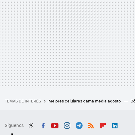
TEMAS DE INTERÉS
Mejores celulares gama media agosto
Có
Síguenos
Twit
Fac
You
Inst
Tele
RSS
Flip
Link