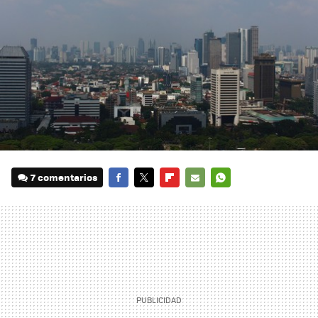
7 comentarios
FACEBOOK
TWITTER
FLIPBOARD
E-
WHATSAPP
MAIL