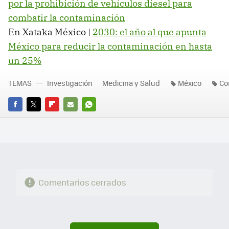
por la prohibición de vehículos diesel para
combatir la contaminación
En Xataka México |
2030: el año al que apunta
México para reducir la contaminación en hasta
un 25%
TEMAS
Investigación
Medicina y Salud
México
Co
FACEBOOK
TWITTER
FLIPBOARD
E-
WHATSAPP
MAIL
Comentarios cerrados