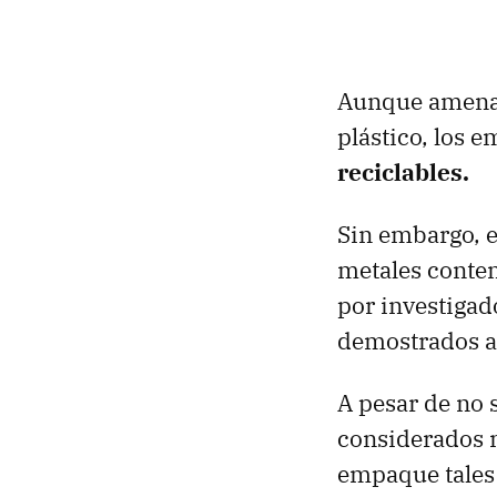
Aunque amenaza
plástico, los
reciclables.
Sin embargo, e
metales conte
por investigad
demostrados ah
A pesar de no 
considerados 
empaque tales 