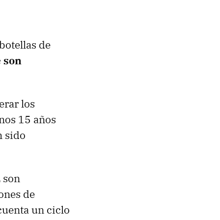
botellas de
e son
rar los
nos 15 años
 sido
L son
ones de
cuenta un ciclo