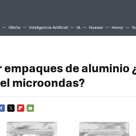
Oferta
Inteligencia Artificial
IA
Huawei
Honor
N
r empaques de aluminio 
el microondas?
FACEBOOK
TWITTER
FLIPBOARD
E-
MAIL