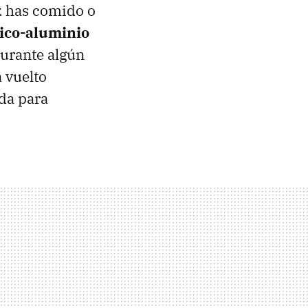
z has comido o
ico-aluminio
durante algún
 vuelto
da para