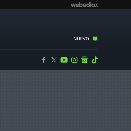
NUEVO
Facebook
Twitter
Youtube
Instagram
googlenews
Tiktok