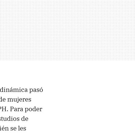
todinámica pasó
 de mujeres
PH. Para poder
studios de
én se les