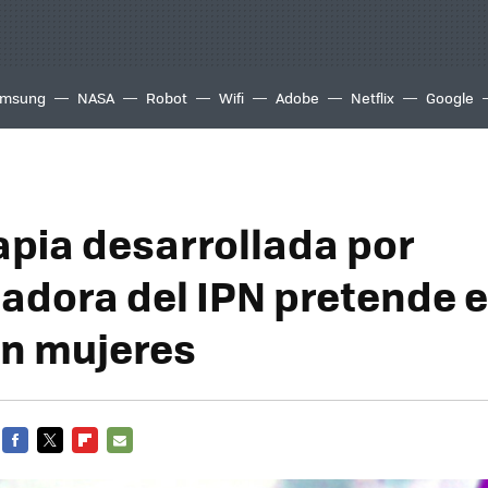
msung
NASA
Robot
Wifi
Adobe
Netflix
Google
apia desarrollada por
gadora del IPN pretende e
en mujeres
FACEBOOK
TWITTER
FLIPBOARD
E-