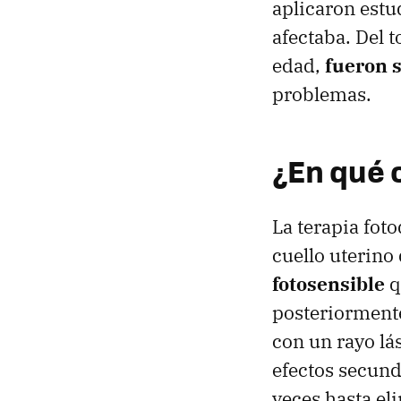
aplicaron estu
afectaba. Del 
edad,
fueron 
problemas.
¿En qué 
La terapia fot
cuello uterino
fotosensible
q
posteriormente
con un rayo lá
efectos secunda
veces hasta el