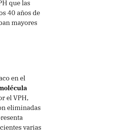
VPH que las
los 40 años de
aban mayores
aco en el
molécula
or el VPH,
son eliminadas
presenta
acientes varias