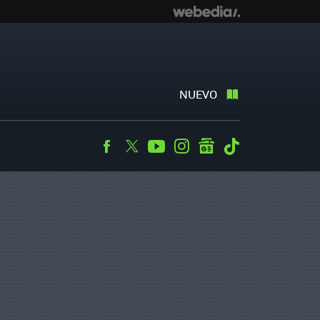
NUEVO
Facebook
Twitter
Youtube
Instagram
googlenews
Tiktok