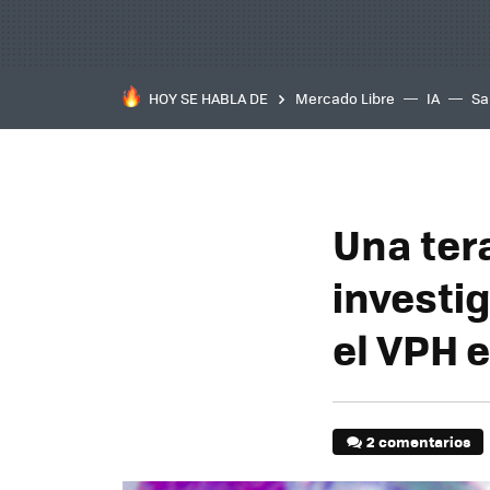
HOY SE HABLA DE
Mercado Libre
IA
Sa
Una ter
investi
el VPH 
2 comentarios