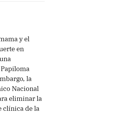
 mama y el
uerte en
 una
l Papiloma
embargo, la
nico Nacional
ra eliminar la
 clínica de la