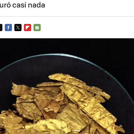
uró casi nada
FACEBOOK
TWITTER
FLIPBOARD
E-
MAIL