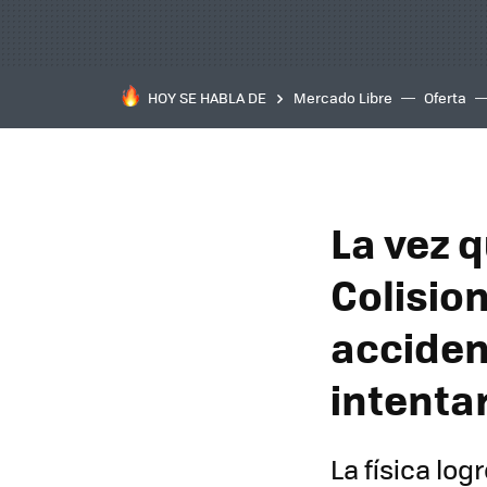
HOY SE HABLA DE
Mercado Libre
Oferta
La vez q
Colisio
acciden
intentar
La física lo