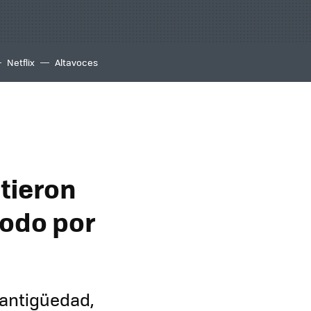
Netflix
Altavoces
tieron
todo por
a antigüedad,