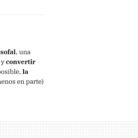
osofal
, una
 y
convertir
posible,
la
menos en parte)