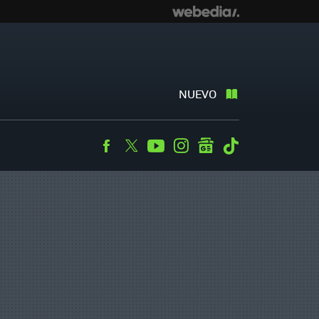
NUEVO
Facebook
Twitter
Youtube
Instagram
googlenews
Tiktok