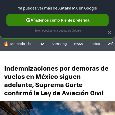
Ya puedes ver más de Xataka MX en Google
SELECCIÓN
GAMING
HOME
AUTO
TERRITORIO SAM
Añádenos como fuente preferida
Solo necesitas una cuenta de Google
×
HOY SE HABLA DE
Mercado Libre
IA
Samsung
NASA
Robot
Wifi
Indemnizaciones por demoras de
vuelos en México siguen
adelante, Suprema Corte
confirmó la Ley de Aviación Civil