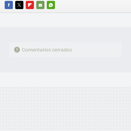
FACEBOOK
TWITTER
FLIPBOARD
E-
WHATSAPP
MAIL
Comentarios cerrados