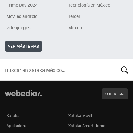
Prime Day 2024
Tecnología en México
Móviles android
Telcel
videojuegos
México
VER MÁS TEMAS
BUSCA
SUBIR
Xataka
Xataka Móvil
Applesfera
Xataka Smart Home