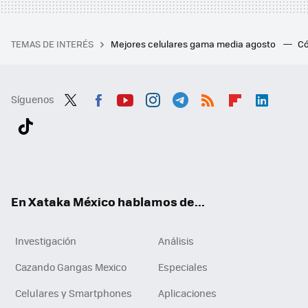
TEMAS DE INTERÉS
Mejores celulares gama media agosto
Có
Síguenos
Twit
Fac
You
Inst
Tele
RSS
Flip
Link
ter
ebo
tub
agr
gra
boa
edI
Tikt
ok
e
am
m
rd
n
ok
En Xataka México hablamos de...
Investigación
Análisis
Cazando Gangas Mexico
Especiales
Celulares y Smartphones
Aplicaciones