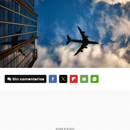
Sin comentarios
FACEBOOK
TWITTER
FLIPBOARD
E-
WHATSAPP
MAIL