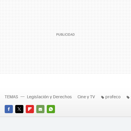
TEMAS
Legislación y Derechos
Cine y TV
profeco
FACEBOOK
TWITTER
FLIPBOARD
E-
WHATSAPP
MAIL