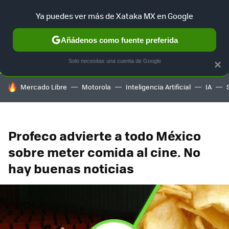
Ya puedes ver más de Xataka MX en Google
SELECCIÓN
GAMING
HOME
AUTO
TERRITORIO SAM
Añádenos como fuente preferida
Solo necesitas una cuenta de Google
×
HOY SE HABLA DE
Mercado Libre
Motorola
Inteligencia Artificial
IA
Profeco advierte a todo México
sobre meter comida al cine. No
hay buenas noticias