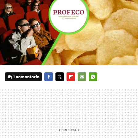
1 comentario
FACEBOOK
TWITTER
FLIPBOARD
E-
WHATSAPP
MAIL