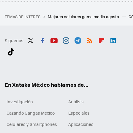
TEMAS DE INTERÉS
Mejores celulares gama media agosto
Có
Síguenos
Twit
Fac
You
Inst
Tele
RSS
Flip
Link
ter
ebo
tub
agr
gra
boa
edI
Tikt
ok
e
am
m
rd
n
ok
En Xataka México hablamos de...
Investigación
Análisis
Cazando Gangas Mexico
Especiales
Celulares y Smartphones
Aplicaciones