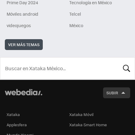
Prime Day 2024
Tecnología en México
Móviles android
Telcel
videojuegos
México
VER MÁS TEMAS
BUSCA
SUBIR
Xataka
Xataka Móvil
Applesfera
Xataka Smart Home
Mundo Xiaomi