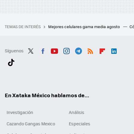
TEMAS DE INTERÉS
Mejores celulares gama media agosto
Có
Síguenos
Twit
Fac
You
Inst
Tele
RSS
Flip
Link
ter
ebo
tub
agr
gra
boa
edI
Tikt
ok
e
am
m
rd
n
ok
En Xataka México hablamos de...
Investigación
Análisis
Cazando Gangas Mexico
Especiales