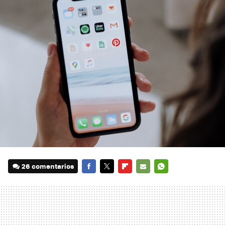
26 comentarios
FACEBOOK
TWITTER
FLIPBOARD
E-
WHATSAPP
MAIL