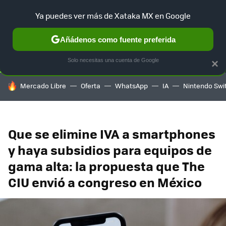
Ya puedes ver más de Xataka MX en Google
SELECCIÓN
GAMING
HOME
AUTO
TERRITORIO SAM
Añádenos como fuente preferida
Solo necesitas una cuenta de Google
×
HOY SE HABLA DE
Mercado Libre
Oferta
WhatsApp
IA
Nintendo Swi
Que se elimine IVA a smartphones
y haya subsidios para equipos de
gama alta: la propuesta que The
CIU envió a congreso en México