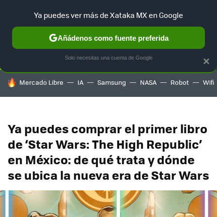
Ya puedes ver más de Xataka MX en Google
SELECCIÓN
GAMING
HOME
AUTO
TERRITORIO SAM
Añádenos como fuente preferida
Solo necesitas una cuenta de Google
×
HOY SE HABLA DE
Mercado Libre
IA
Samsung
NASA
Robot
Wifi
Ya puedes comprar el primer libro
de ‘Star Wars: The High Republic’
en México: de qué trata y dónde
se ubica la nueva era de Star Wars