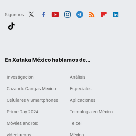
Síguenos
Twit
Fac
You
Inst
Tele
RSS
Flip
Link
ter
ebo
tub
agr
gra
boa
edI
Tikt
ok
e
am
m
rd
n
ok
En Xataka México hablamos de...
Investigación
Análisis
Cazando Gangas Mexico
Especiales
Celulares y Smartphones
Aplicaciones
Prime Day 2024
Tecnología en México
Móviles android
Telcel
videojuegos
México