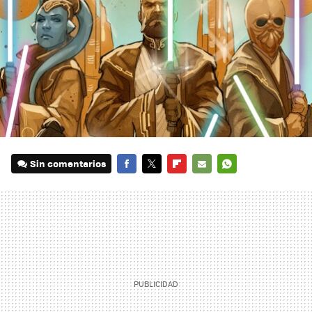
Sin comentarios
FACEBOOK
TWITTER
FLIPBOARD
E-
WHATSAPP
MAIL