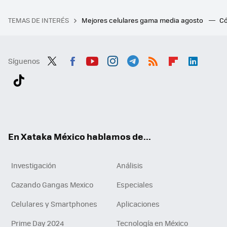
TEMAS DE INTERÉS
Mejores celulares gama media agosto
Có
Síguenos
Twit
Fac
You
Inst
Tele
RSS
Flip
Link
ter
ebo
tub
agr
gra
boa
edI
Tikt
ok
e
am
m
rd
n
ok
En Xataka México hablamos de...
Investigación
Análisis
Cazando Gangas Mexico
Especiales
Celulares y Smartphones
Aplicaciones
Prime Day 2024
Tecnología en México