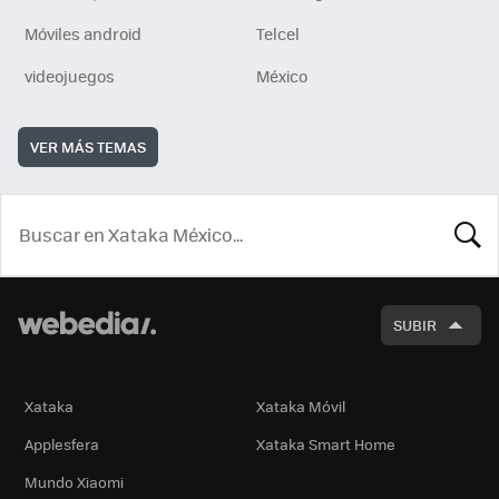
Móviles android
Telcel
videojuegos
México
VER MÁS TEMAS
BUSCA
SUBIR
Xataka
Xataka Móvil
Applesfera
Xataka Smart Home
Mundo Xiaomi