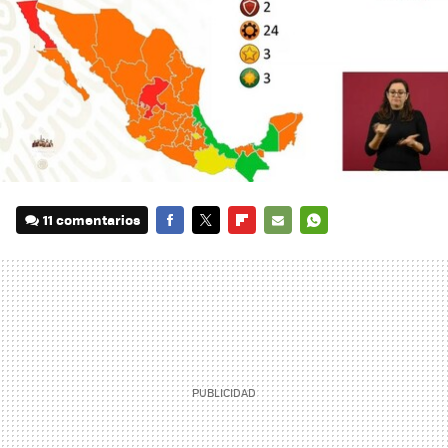
11 comentarios
FACEBOOK
TWITTER
FLIPBOARD
E-
WHATSAPP
MAIL