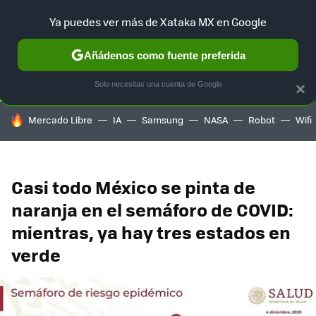
Ya puedes ver más de Xataka MX en Google
SELECCIÓN
GAMING
HOME
AUTO
TERRITORIO SAM
Añádenos como fuente preferida
Solo necesitas una cuenta de Google
×
HOY SE HABLA DE
Mercado Libre
IA
Samsung
NASA
Robot
Wifi
Casi todo México se pinta de
naranja en el semáforo de COVID:
mientras, ya hay tres estados en
verde