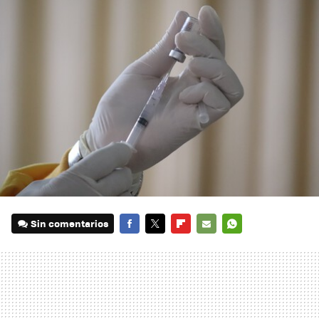
Sin comentarios
FACEBOOK
TWITTER
FLIPBOARD
E-
WHATSAPP
MAIL