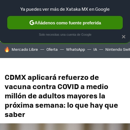
Ya puedes ver más de Xataka MX en Google
SELECCIÓN
GAMING
HOME
AUTO
TERRITORIO SAM
Añádenos como fuente preferida
Solo necesitas una cuenta de Google
×
HOY SE HABLA DE
Mercado Libre
Oferta
WhatsApp
IA
Nintendo Swi
CDMX aplicará refuerzo de
vacuna contra COVID a medio
millón de adultos mayores la
próxima semana: lo que hay que
saber