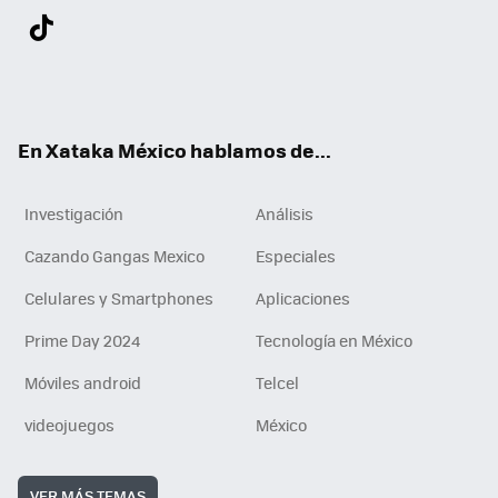
Twit
Fac
You
Inst
Tele
RSS
Flip
Link
ter
ebo
tub
agr
gra
boa
edI
Tikt
ok
e
am
m
rd
n
ok
En Xataka México hablamos de...
Investigación
Análisis
Cazando Gangas Mexico
Especiales
Celulares y Smartphones
Aplicaciones
Prime Day 2024
Tecnología en México
Móviles android
Telcel
videojuegos
México
VER MÁS TEMAS