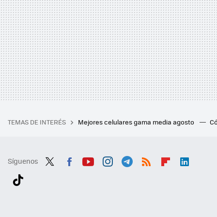
TEMAS DE INTERÉS
Mejores celulares gama media agosto
Có
Síguenos
Twit
Fac
You
Inst
Tele
RSS
Flip
Link
ter
ebo
tub
agr
gra
boa
edI
Tikt
ok
e
am
m
rd
n
ok