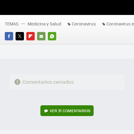
TEMAS
Medicina y Salud
Coronavirus
Coronavirus 
FACEBOOK
TWITTER
FLIPBOARD
E-
WHATSAPP
MAIL
Comentarios cerrados
VER
31 COMENTARIOS