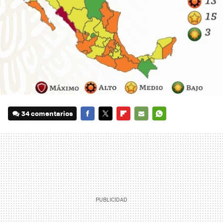
34 comentarios
FACEBOOK
TWITTER
FLIPBOARD
E-
WHATSAPP
MAIL