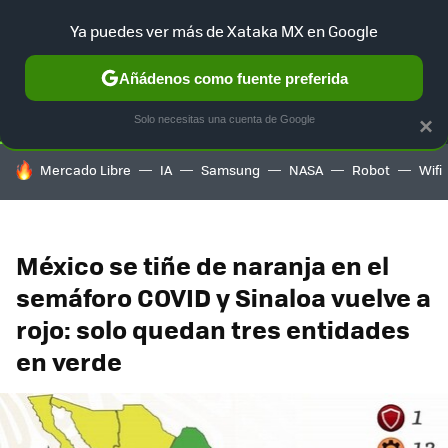
Ya puedes ver más de Xataka MX en Google
SELECCIÓN
GAMING
HOME
AUTO
TERRITORIO SAM
Añádenos como fuente preferida
Solo necesitas una cuenta de Google
×
HOY SE HABLA DE
Mercado Libre
IA
Samsung
NASA
Robot
Wifi
México se tiñe de naranja en el
semáforo COVID y Sinaloa vuelve a
rojo: solo quedan tres entidades
en verde