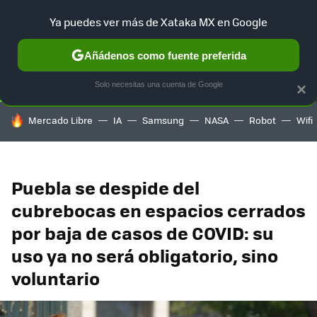
Ya puedes ver más de Xataka MX en Google
SELECCIÓN
GAMING
HOME
AUTO
TERRITORIO SAM
Añádenos como fuente preferida
Solo necesitas una cuenta de Google
×
HOY SE HABLA DE
Mercado Libre
IA
Samsung
NASA
Robot
Wifi
Puebla se despide del
cubrebocas en espacios cerrados
por baja de casos de COVID: su
uso ya no será obligatorio, sino
voluntario