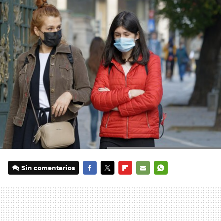
Sin comentarios
FACEBOOK
TWITTER
FLIPBOARD
E-
WHATSAPP
MAIL