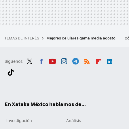
TEMAS DE INTERÉS
Mejores celulares gama media agosto
Có
Síguenos
Twit
Fac
You
Inst
Tele
RSS
Flip
Link
ter
ebo
tub
agr
gra
boa
edI
Tikt
ok
e
am
m
rd
n
ok
En Xataka México hablamos de...
Investigación
Análisis