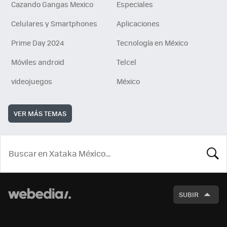
Cazando Gangas Mexico
Especiales
Celulares y Smartphones
Aplicaciones
Prime Day 2024
Tecnología en México
Móviles android
Telcel
videojuegos
México
VER MÁS TEMAS
BUSCA
SUBIR