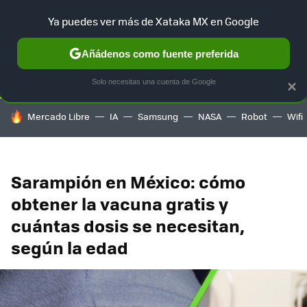
Ya puedes ver más de Xataka MX en Google
SELECCIÓN
GAMING
HOME
AUTO
TERRITORIO SAM
Añádenos como fuente preferida
Solo necesitas una cuenta de Google
×
HOY SE HABLA DE
Mercado Libre
IA
Samsung
NASA
Robot
Wifi
Sarampión en México: cómo
obtener la vacuna gratis y
cuántas dosis se necesitan,
según la edad