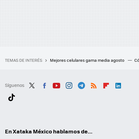
TEMAS DE INTERÉS
Mejores celulares gama media agosto
Có
Síguenos
Twit
Fac
You
Inst
Tele
RSS
Flip
Link
ter
ebo
tub
agr
gra
boa
edI
Tikt
ok
e
am
m
rd
n
ok
En Xataka México hablamos de...