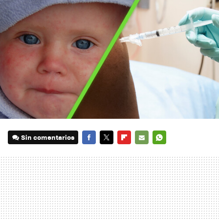
Sin comentarios
FACEBOOK
TWITTER
FLIPBOARD
E-
WHATSAPP
MAIL