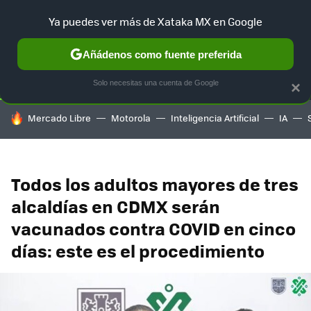
Ya puedes ver más de Xataka MX en Google
SELECCIÓN
GAMING
HOME
AUTO
TERRITORIO SAM
Añádenos como fuente preferida
Solo necesitas una cuenta de Google
×
HOY SE HABLA DE
Mercado Libre
Motorola
Inteligencia Artificial
IA
Todos los adultos mayores de tres
alcaldías en CDMX serán
vacunados contra COVID en cinco
días: este es el procedimiento