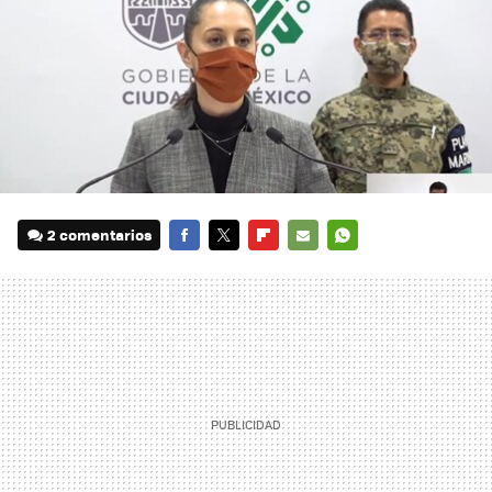
2 comentarios
FACEBOOK
TWITTER
FLIPBOARD
E-
WHATSAPP
MAIL