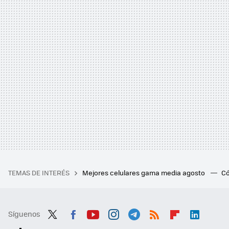
TEMAS DE INTERÉS
Mejores celulares gama media agosto
Có
Síguenos
Twit
Fac
You
Inst
Tele
RSS
Flip
Link