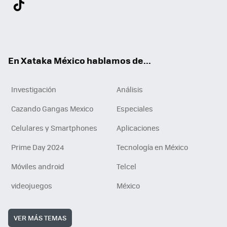
ter
ebo
tub
agr
gra
boa
edI
Tikt
ok
e
am
m
rd
n
ok
En Xataka México hablamos de...
Investigación
Análisis
Cazando Gangas Mexico
Especiales
Celulares y Smartphones
Aplicaciones
Prime Day 2024
Tecnología en México
Móviles android
Telcel
videojuegos
México
VER MÁS TEMAS