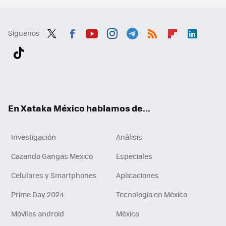
Síguenos
Twit
Fac
You
Inst
Tele
RSS
Flip
Link
ter
ebo
tub
agr
gra
boa
edI
Tikt
ok
e
am
m
rd
n
ok
En Xataka México hablamos de...
Investigación
Análisis
Cazando Gangas Mexico
Especiales
Celulares y Smartphones
Aplicaciones
Prime Day 2024
Tecnología en México
Móviles android
México