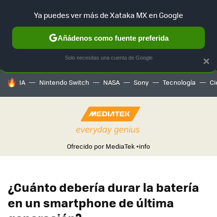
Ya puedes ver más de Xataka MX en Google
MENÚ
NUEVO
Añádenos como fuente preferida
SELECCIÓN
GAMING
HOME
AUTO
TERRITORIO SAM
Solo necesitas una cuenta de Google
×
HOY SE HABLA DE
IA
Nintendo Switch
NASA
Sony
Tecnología
Ci
Ofrecido por MediaTek
+info
¿Cuánto debería durar la batería
en un smartphone de última