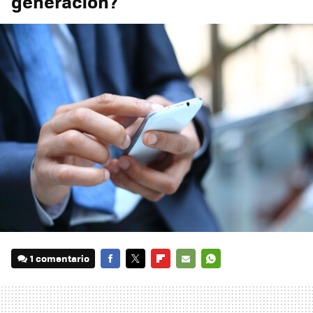
generación?
1 comentario
FACEBOOK
TWITTER
FLIPBOARD
E-
WHATSAPP
MAIL