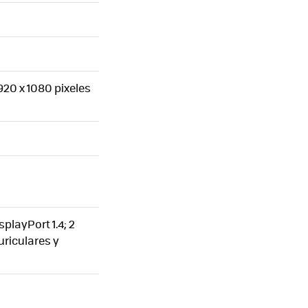
1920 x 1080 pixeles
playPort 1.4; 2
uriculares y