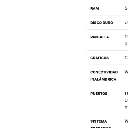
S
RAM
U
DISCO DURO
P
PANTALLA
d
G
GRÁFICOS
W
CONECTIVIDAD
INALÁMBRICA
1
PUERTOS
U
m
W
SISTEMA