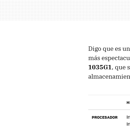
Digo que es un
más espectacul
1035G1
, que
almacenamiento
H
I
PROCESADOR
I