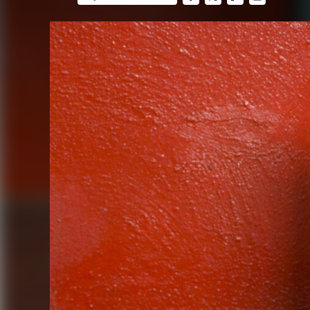
FACEBOOK
TWITTER
FLIPBOARD
E-
MAIL