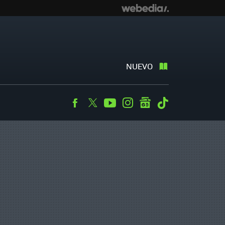
NUEVO
Facebook
Twitter
Youtube
Instagram
googlenews
Tiktok