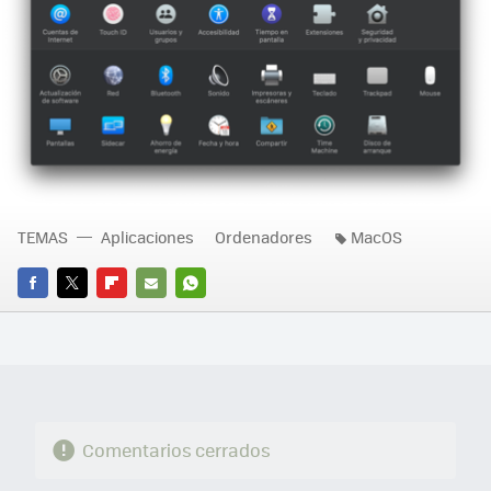
TEMAS
Aplicaciones
Ordenadores
MacOS
FACEBOOK
TWITTER
FLIPBOARD
E-
WHATSAPP
MAIL
Comentarios cerrados