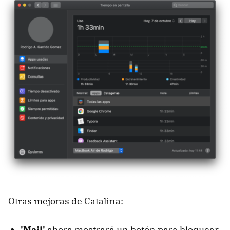
Otras mejoras de Catalina:
'Mail'
ahora mostrará un botón para bloquear