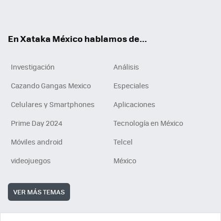
ok
e
am
m
rd
n
ok
En Xataka México hablamos de...
Investigación
Análisis
Cazando Gangas Mexico
Especiales
Celulares y Smartphones
Aplicaciones
Prime Day 2024
Tecnología en México
Móviles android
Telcel
videojuegos
México
VER MÁS TEMAS