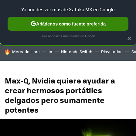
Ya puedes ver más de Xataka MX en Google
SELECCIÓN
GAMING
HOME
AUTO
TERRITORIO SAM
Añádenos como fuente preferida
Solo necesitas una cuenta de Google
×
HOY SE HABLA DE
Mercado Libre
IA
Nintendo Switch
Playstation
S
Max-Q, Nvidia quiere ayudar a
crear hermosos portátiles
delgados pero sumamente
potentes