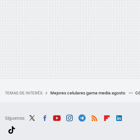
TEMAS DE INTERÉS
Mejores celulares gama media agosto
Có
Síguenos
Twit
Fac
You
Inst
Tele
RSS
Flip
Link
ter
ebo
tub
agr
gra
boa
edI
Tikt