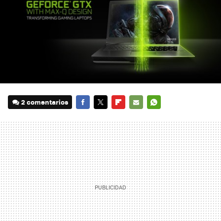
2 comentarios
FACEBOOK
TWITTER
FLIPBOARD
E-
WHATSAPP
MAIL