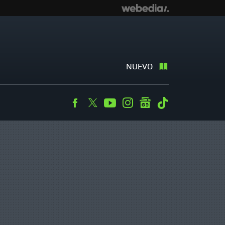
NUEVO
Facebook
Twitter
Youtube
Instagram
googlenews
Tiktok