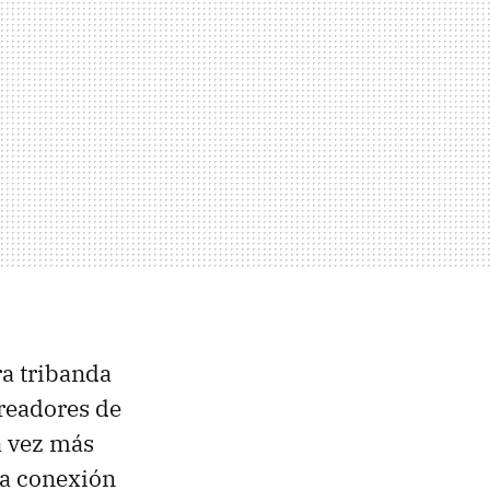
ra tribanda
readores de
a vez más
na conexión