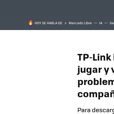
HOY SE HABLA DE
Mercado Libre
IA
Sa
TP-Link
jugar y
problema
compañí
Para descarg