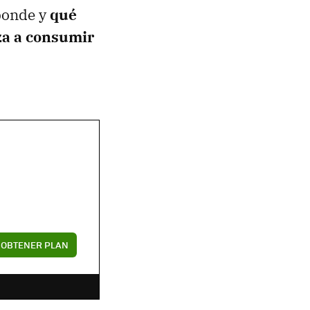
sponde y
qué
za a consumir
OBTENER PLAN