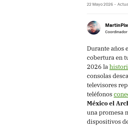
22 Mayo 2026
Actua
MartinPix
Coordinador 
Durante años el
cobertura en tu
2026 la
histor
consolas desca
televisores re
teléfonos
cone
México el Ar
una promesa mu
dispositivos d