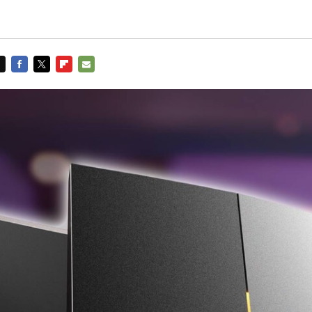
FACEBOOK
TWITTER
FLIPBOARD
E-
MAIL