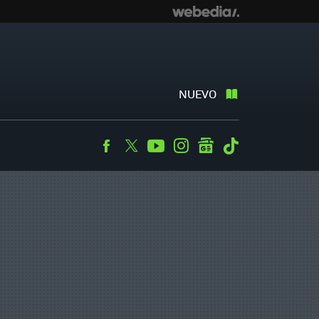
NUEVO
Facebook
Twitter
Youtube
Instagram
googlenews
Tiktok