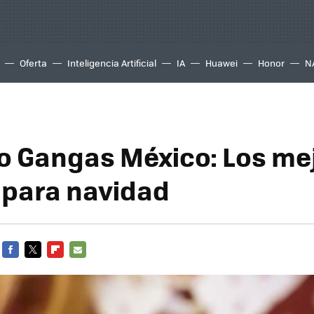
Oferta
Inteligencia Artificial
IA
Huawei
Honor
N
 Gangas México: Los me
 para navidad
FACEBOOK
TWITTER
FLIPBOARD
E-
MAIL