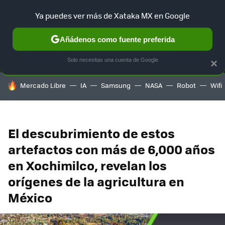
Ya puedes ver más de Xataka MX en Google
MENÚ
NUEVO
Añádenos como fuente preferida
SELECCIÓN
GAMING
HOME
AUTO
TERRITORIO SAM
Solo necesitas una cuenta de Google
×
HOY SE HABLA DE
Mercado Libre
IA
Samsung
NASA
Robot
Wifi
El descubrimiento de estos
artefactos con más de 6,000 años
en Xochimilco, revelan los
orígenes de la agricultura en
México