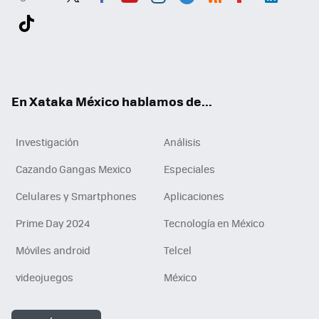
Twit
Fac
You
Inst
Tele
RSS
Flip
Link
ter
ebo
tub
agr
gra
boa
edI
Tikt
ok
e
am
m
rd
n
ok
En Xataka México hablamos de...
Investigación
Análisis
Cazando Gangas Mexico
Especiales
Celulares y Smartphones
Aplicaciones
Prime Day 2024
Tecnología en México
Móviles android
Telcel
videojuegos
México