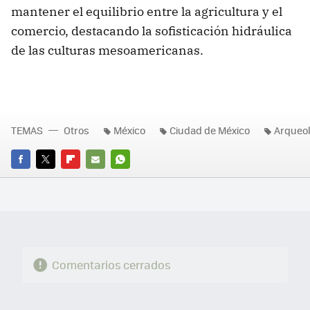
mantener el equilibrio entre la agricultura y el
comercio, destacando la sofisticación hidráulica
de las culturas mesoamericanas.
TEMAS
Otros
México
Ciudad de México
Arqueol
FACEBOOK
TWITTER
FLIPBOARD
E-
WHATSAPP
MAIL
Comentarios cerrados