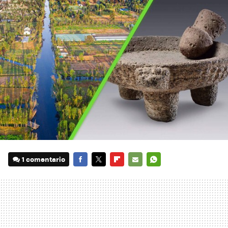
1 comentario
FACEBOOK
TWITTER
FLIPBOARD
E-
WHATSAPP
MAIL