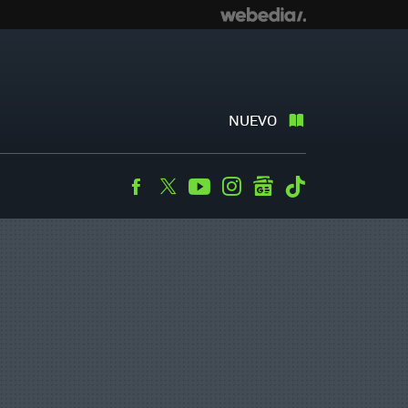
NUEVO
Facebook
Twitter
Youtube
Instagram
googlenews
Tiktok