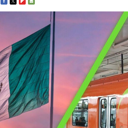
FACEBOOK
TWITTER
FLIPBOARD
E-
MAIL