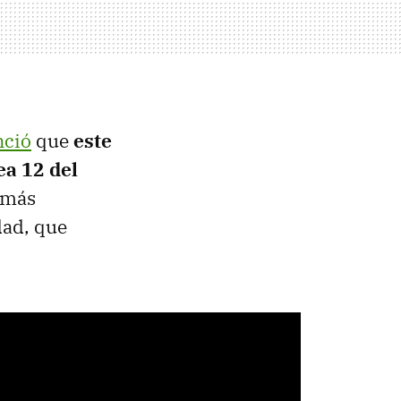
nció
que
este
ea 12 del
s más
dad, que