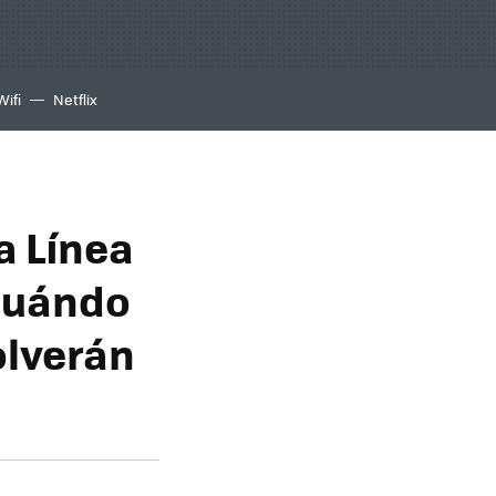
Wifi
Netflix
a Línea
 cuándo
olverán