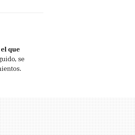
 el que
guido, se
ientos.