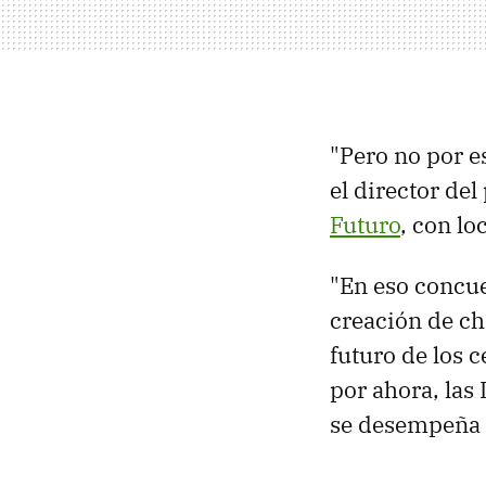
"Pero no por e
el director de
Futuro
, con lo
"En eso concu
creación de c
futuro de los 
por ahora, las 
se desempeña r