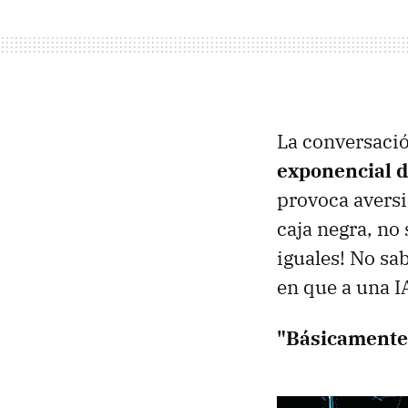
La conversació
exponencial de
provoca avers
caja negra, no
iguales! No sa
en que a una I
"Básicamente