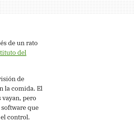
és de un rato
tituto del
visión de
 la comida. El
s vayan, pero
e software que
el control.