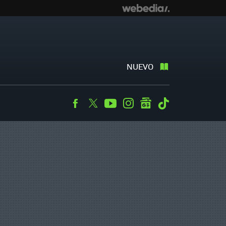
NUEVO
Facebook
Twitter
Youtube
Instagram
googlenews
Tiktok